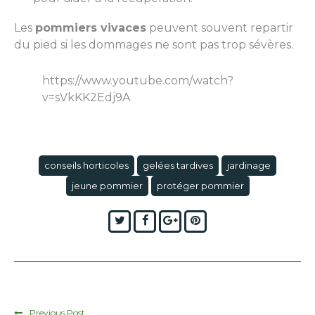
Les
pommiers vivaces
peuvent souvent repartir
du pied si les dommages ne sont pas trop sévères.
https://www.youtube.com/watch?
v=sVkKK2Edj9A
conseils horticoles
gelées tardives
jardinage
jeune pommier
protéger pommier
Twitter
Facebook
Google+
Pinterest
Previous Post