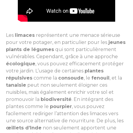
Les
limaces
représentent une menace sérieuse
pour votre potager, en particulier pour les
jeunes
plants de légumes
qui sont particulièrement
vulnérables. Cependant, grâce à une approche
écologique
, vous pouvez efficacement protéger
votre jardin. L’usage de certaines
plantes
répulsives
comme la
consoude
, le
fenouil
, et la
tanaisie
peut non seulement éloigner ces
nuisibles, mais également enrichir votre sol et
promouvoir la
biodiversité
. En intégrant des
plantes comme le
pourpier
, vous pouvez
facilement rediriger l’attention des limaces vers
une source alternative de nourriture. De plus, les
œillets d’Inde
non seulement apportent une