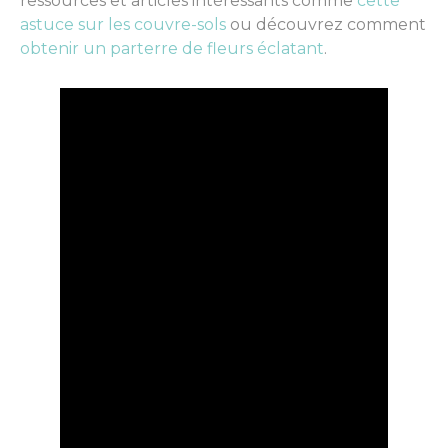
ressources et articles intéressants comme
cette
astuce sur les couvre-sols
ou découvrez comment
obtenir un parterre de fleurs éclatant
.