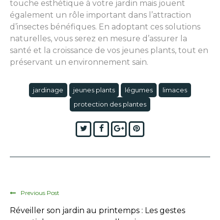
touche esthétique à votre jardin mais jouent
également un rôle important dans l’attraction
d’insectes bénéfiques. En adoptant ces solutions
naturelles, vous serez en mesure d’assurer la
santé et la croissance de vos jeunes plants, tout en
préservant un environnement sain.
jardinage
jeunes plants
légumes
limaces
protection des plantes
Twitter
Facebook
Google+
Pinterest
Previous Post
Réveiller son jardin au printemps : Les gestes