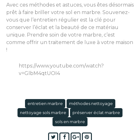
Avec ces méthodes et astuces, vous êtes désormais
prêt à faire briller votre sol en marbre. Souvenez-
vous que l’entretien régulier est la clé pour
conserver l’éclat et la beauté de ce matériau
unique. Prendre soin de votre marbre, c’est
comme offrir un traitement de luxe à votre maison
!
https://www.youtube.com/watch?
v=GlbM4qtUOI4
entretien marbre
méthodes nettoyage
nettoyage sols marbre
préserver éclat marbre
sols en marbre
Twitter
Facebook
Google+
Pinterest