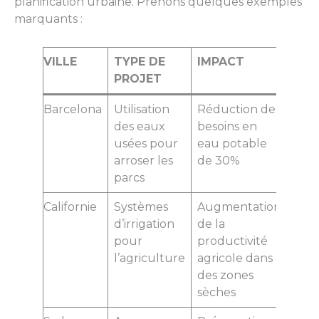
planification urbaine. Prenons quelques exemples
marquants :
VILLE
TYPE DE
IMPACT
PROJET
Barcelona
Utilisation
Réduction des
des eaux
besoins en
usées pour
eau potable
arroser les
de 30%
parcs
Californie
Systèmes
Augmentation
d’irrigation
de la
pour
productivité
l’agriculture
agricole dans
des zones
sèches