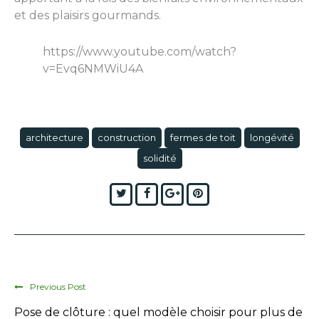
et des plaisirs gourmands.
https://www.youtube.com/watch?
v=Evq6NMWiU4A
architecture
construction
fermes de toit
longévité
solidité
Twitter
Facebook
Google+
Pinterest
Previous Post
Pose de clôture : quel modèle choisir pour plus de