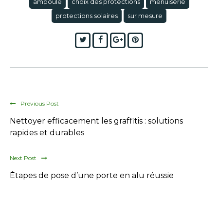
ampoule
choix des protections
menuiserie
protections solaires
sur mesure
Twitter
Facebook
Google+
Pinterest
Previous Post
Nettoyer efficacement les graffitis : solutions
rapides et durables
Next Post
Étapes de pose d’une porte en alu réussie