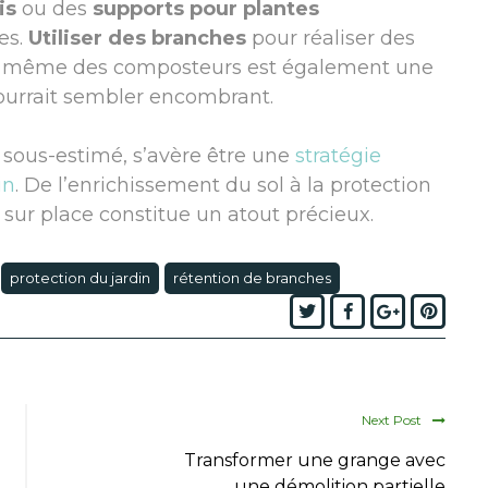
is
ou des
supports pour plantes
es.
Utiliser des branches
pour réaliser des
 ou même des composteurs est également une
pourrait sembler encombrant.
 sous-estimé, s’avère être une
stratégie
in
. De l’enrichissement du sol à la protection
 sur place constitue un atout précieux.
protection du jardin
rétention de branches
Twitter
Facebook
Google+
Pinte
Next Post
Transformer une grange avec
une démolition partielle