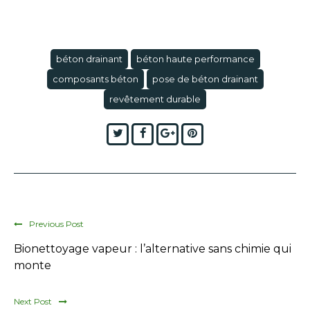
béton drainant
béton haute performance
composants béton
pose de béton drainant
revêtement durable
Twitter
Facebook
Google+
Pinterest
Previous Post
Bionettoyage vapeur : l’alternative sans chimie qui
monte
Next Post