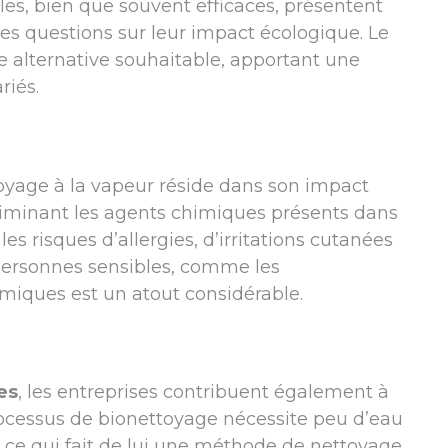
es, bien que souvent efficaces, présentent
es questions sur leur impact écologique. Le
alternative souhaitable, apportant une
riés.
oyage à la vapeur réside dans son impact
n éliminant les agents chimiques présents dans
es risques d’allergies, d’irritations cutanées
 personnes sensibles, comme les
miques est un atout considérable.
es
, les entreprises contribuent également à
ocessus de bionettoyage nécessite peu d’eau
 ce qui fait de lui une méthode de nettoyage