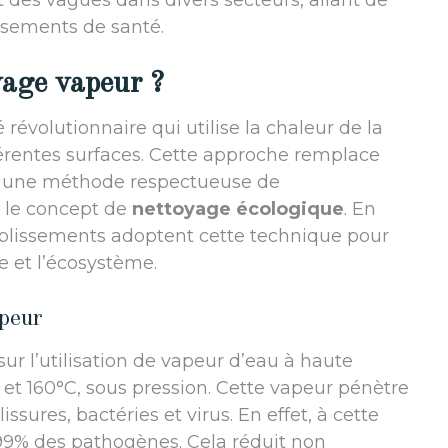
t des vagues dans divers secteurs, allant de
ssements de santé.
yage vapeur ?
révolutionnaire qui utilise la chaleur de la
férentes surfaces. Cette approche remplace
ar une méthode respectueuse de
t le concept de
nettoyage écologique
. En
blissements adoptent cette technique pour
e et l’écosystème.
peur
ur l’utilisation de vapeur d’eau à haute
et 160°C, sous pression. Cette vapeur pénètre
ssures, bactéries et virus. En effet, à cette
 99% des pathogènes. Cela réduit non