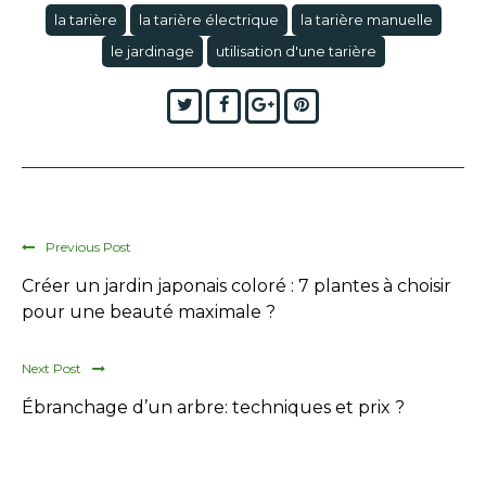
la tarière
la tarière électrique
la tarière manuelle
le jardinage
utilisation d'une tarière
Twitter
Facebook
Google+
Pinterest
Previous Post
Créer un jardin japonais coloré : 7 plantes à choisir
pour une beauté maximale ?
Next Post
Ébranchage d’un arbre: techniques et prix ?