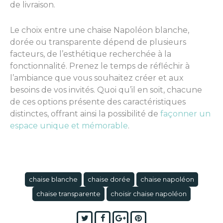
de livraison.
Le choix entre une chaise Napoléon blanche,
dorée ou transparente dépend de plusieurs
facteurs, de l’esthétique recherchée à la
fonctionnalité. Prenez le temps de réfléchir à
l’ambiance que vous souhaitez créer et aux
besoins de vos invités. Quoi qu’il en soit, chacune
de ces options présente des caractéristiques
distinctes, offrant ainsi la possibilité de
façonner un
espace unique et mémorable
.
chaise blanche
chaise dorée
chaise napoléon
chaise transparente
choisir chaise napoléon
Twitter
Facebook
Google+
Pinterest