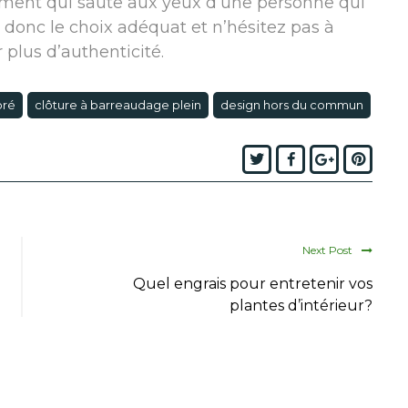
ément qui saute aux yeux d’une personne qui
s donc le choix adéquat et n’hésitez pas à
plus d’authenticité.
oré
clôture à barreaudage plein
design hors du commun
Twitter
Facebook
Google+
Pinte
Next Post
Quel engrais pour entretenir vos
plantes d’intérieur?