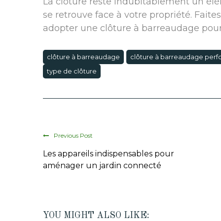
La clôture reste indubitablement un él
se retrouve face à votre propriété. Faite
adopter une clôture à barreaudage pour 
clôture à barreaudage
clôture à barreaudage perf
type de clôture
Previous Post
Les appareils indispensables pour
aménager un jardin connecté
YOU MIGHT ALSO LIKE: