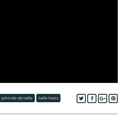
Twitter
Facebook
Google+
Pinte
période de taille
taille haies