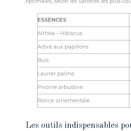
optimales, selon les variétés les plus cou
ESSENCES
Althéa – Hibiscus
Arbre aux papillons
Buis
Laurier palme
Pivoine arbustive
Ronce ornementale
Les outils indispensables pou