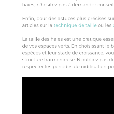
haies, n’hésitez pas à demander consei
Enfin, pour des astuces plus précises sur
articles sur la
technique de taille
ou les
La taille des haies est une pratique esse
de vos espaces verts. En choisissant le 
espèces et leur stade de croissance, vou
structure harmonieuse. N’oubliez pas de
respecter les périodes de nidification po