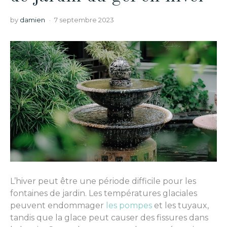
by
damien
7 septembre 2023
L’hiver peut être une période difficile pour les
fontaines de jardin. Les températures glaciales
peuvent endommager
les pompes
et les tuyaux,
tandis que la glace peut causer des fissures dans