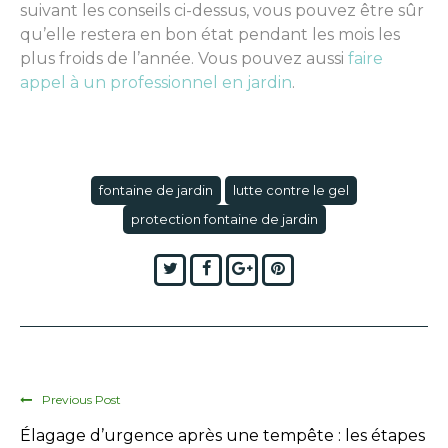
suivant les conseils ci-dessus, vous pouvez être sûr
qu’elle restera en bon état pendant les mois les
plus froids de l’année. Vous pouvez aussi
faire
appel à un professionnel en jardin
.
fontaine de jardin
lutte contre le gel
protection fontaine de jardin
Twitter
Facebook
Google+
Pinterest
Previous Post
Élagage d’urgence après une tempête : les étapes