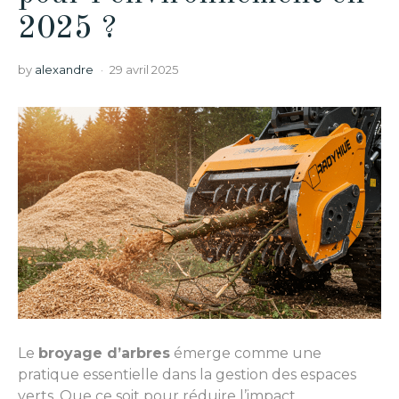
2025 ?
by
alexandre
29 avril 2025
Le
broyage d’arbres
émerge comme une
pratique essentielle dans la gestion des espaces
verts. Que ce soit pour réduire l’impact