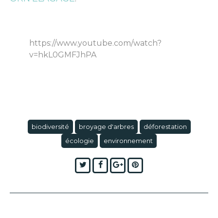
https://www.youtube.com/watch?
v=hkL0GMFJhPA
biodiversité
broyage d'arbres
déforestation
écologie
environnement
Twitter
Facebook
Google+
Pinterest