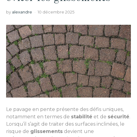
by
alexandre
10 décembre 2025
Le pavage en pente présente des défis uniques,
notamment en termes de
stabilité
et de
sécurité
.
Lorsqu’il s’agit de traiter des surfaces inclinées, le
risque de
glissements
devient une