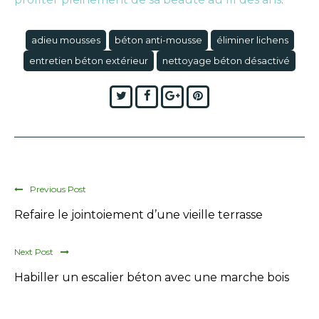
adieu mousses
béton anti-mousse
éliminer lichens
entretien béton extérieur
nettoyage béton désactivé
Twitter
Facebook
Google+
Pinterest
Previous Post
Refaire le jointoiement d’une vieille terrasse
Next Post
Habiller un escalier béton avec une marche bois