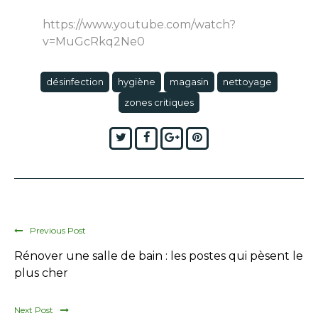
https://www.youtube.com/watch?
v=MuGcRkq2Ne0
désinfection
hygiène
magasin
nettoyage
zones critiques
Twitter
Facebook
Google+
Pinterest
Previous Post
Rénover une salle de bain : les postes qui pèsent le
plus cher
Next Post