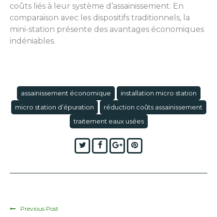
coûts liés à leur système d’assainissement. En
comparaison avec les dispositifs traditionnels, la
mini-station présente des avantages économiques
indéniables.
assainissement économique
installation micro station
micro station d’épuration
réduction coûts assainissement
traitement eaux usées
Twitter
Facebook
Google+
Pinterest
Previous Post