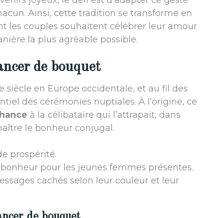
enirs joyeux, le défi est d’adapter ce geste
acun. Ainsi, cette tradition se transforme en
t les couples souhaitent célébrer leur amour
anière la plus agréable possible.
ancer de bouquet
e siècle en Europe occidentale, et au fil des
entiel des cérémonies nuptiales. À l’origine, ce
hance
à la célibataire qui l’attrapait, dans
nnaître le bonheur conjugal.
de prospérité.
de bonheur pour les jeunes femmes présentes.
ssages cachés selon leur couleur et leur
lancer de bouquet