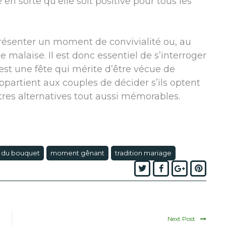
 en sorte qu’elle soit positive pour tous les
ésenter un moment de convivialité ou, au
e malaise. Il est donc essentiel de s’interroger
est une fête qui mérite d’être vécue de
appartient aux couples de décider s’ils optent
autres alternatives tout aussi mémorables.
r du bouquet
moment gênant
tradition mariage
Twitter
Facebook
Google+
Pinte
Next Post