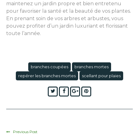
maintenez un jardin propre et bien entretenu
pour favoriser la santé et la beauté de vos plantes.
En prenant soin de vos arbres et arbustes, vous
pouvez profiter d’un jardin luxuriant et florissant
toute l’année.
branches coupées
branches mortes
repérer les branches mortes
scellant pour plaies
Twitter
Facebook
Google+
Pinterest
Previous Post