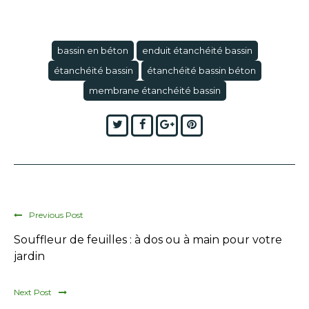
bassin en béton
enduit étanchéité bassin
étanchéité bassin
étanchéité bassin béton
membrane étanchéité bassin
Twitter
Facebook
Google+
Pinterest
Previous Post
Souffleur de feuilles : à dos ou à main pour votre
jardin
Next Post