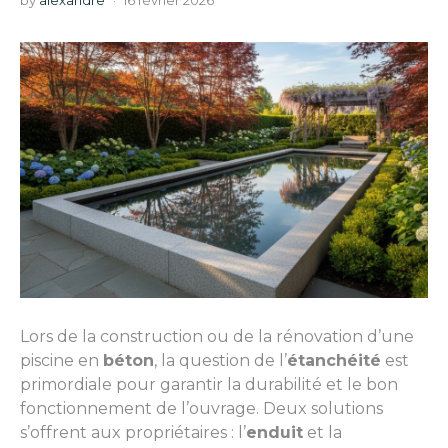
by
alexandre
16 février 2026
Lors de la construction ou de la rénovation d’une
piscine en
béton
, la question de l’
étanchéité
est
primordiale pour garantir la durabilité et le bon
fonctionnement de l’ouvrage. Deux solutions
s’offrent aux propriétaires : l’
enduit
et la