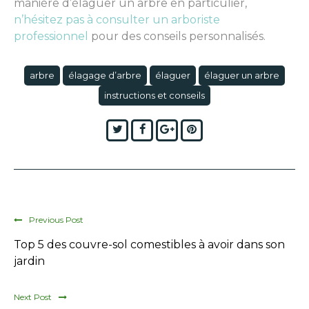
manière d’élaguer un arbre en particulier,
n’hésitez pas à consulter un arboriste
professionnel
pour des conseils personnalisés.
arbre
élagage d’arbre
élaguer
élaguer un arbre
instructions et conseils
Twitter
Facebook
Google+
Pinterest
Previous Post
Top 5 des couvre-sol comestibles à avoir dans son
jardin
Next Post