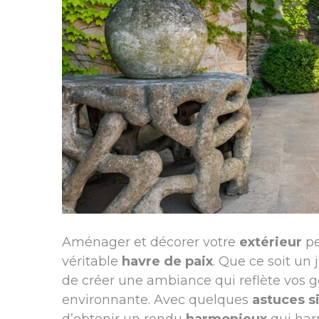
Aménager et décorer votre
extérieur
pe
véritable
havre de paix
. Que ce soit un 
de créer une ambiance qui reflète vos g
environnante. Avec quelques
astuces s