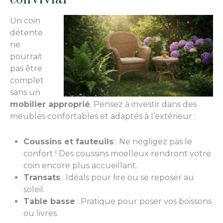
Un coin
détente
ne
pourrait
pas être
complet
sans un
mobilier approprié
. Pensez à investir dans des
meubles confortables et adaptés à l’extérieur :
Coussins et fauteuils
: Ne négligez pas le
confort ! Des coussins moelleux rendront votre
coin encore plus accueillant.
Transats
: Idéals pour lire ou se reposer au
soleil.
Table basse
: Pratique pour poser vos boissons
ou livres.