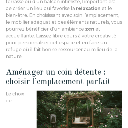
terrasse ou d’un balcon intimiste, l’important est
de créer un lieu qui favorise la
relaxation
et le
bien-être. En choisissant avec soin l’emplacement,
le mobilier adéquat et des éléments naturels, vous
pourrez bénéficier d’un ambiance
zen
et
accueillante. Laissez libre cours à votre créativité
pour personnaliser cet espace et en faire un
refuge où il fait bon se ressourcer au milieu de la
nature.
Aménager un coin détente :
choisir l’emplacement parfait
Le choix
de