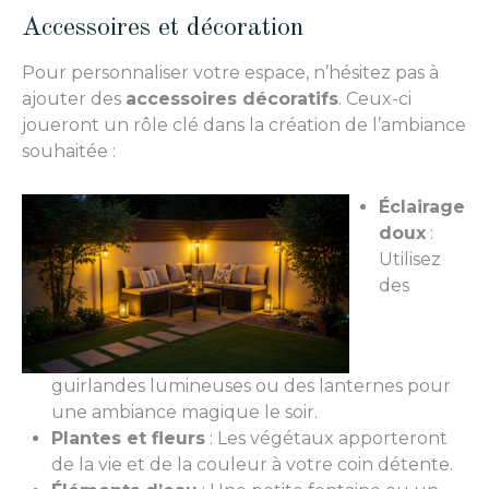
Accessoires et décoration
Pour personnaliser votre espace, n’hésitez pas à
ajouter des
accessoires décoratifs
. Ceux-ci
joueront un rôle clé dans la création de l’ambiance
souhaitée :
Éclairage
doux
:
Utilisez
des
guirlandes lumineuses ou des lanternes pour
une ambiance magique le soir.
Plantes et fleurs
: Les végétaux apporteront
de la vie et de la couleur à votre coin détente.