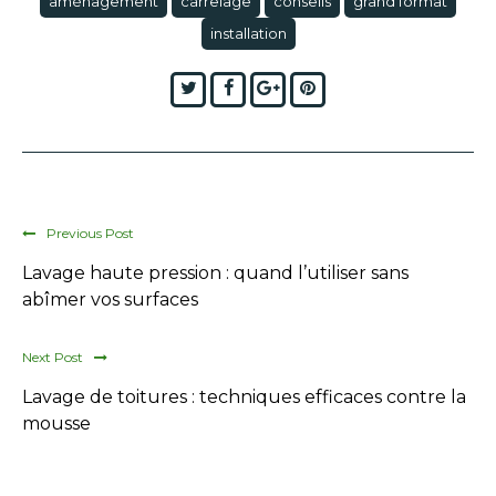
aménagement
carrelage
conseils
grand format
installation
Twitter
Facebook
Google+
Pinterest
Previous Post
Lavage haute pression : quand l’utiliser sans
abîmer vos surfaces
Next Post
Lavage de toitures : techniques efficaces contre la
mousse