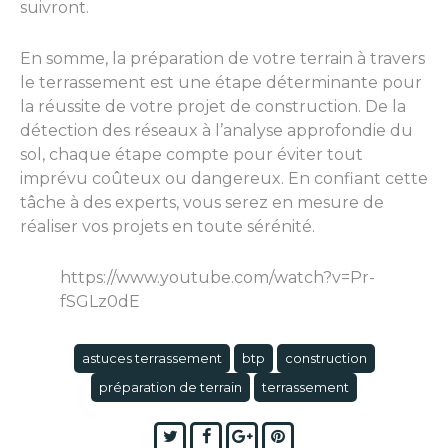
suivront.
En somme, la préparation de votre terrain à travers
le terrassement est une étape déterminante pour
la réussite de votre projet de construction. De la
détection des réseaux à l’analyse approfondie du
sol, chaque étape compte pour éviter tout
imprévu coûteux ou dangereux. En confiant cette
tâche à des experts, vous serez en mesure de
réaliser vos projets en toute sérénité.
https://www.youtube.com/watch?v=Pr-
fSGLz0dE
astuces terrassement
btp
construction
préparation de terrain
terrassement
Twitter
Facebook
Google+
Pinterest