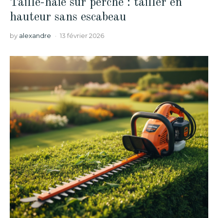
Taille-haie sur perche : tailler en
hauteur sans escabeau
by
alexandre
13 février 2026