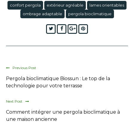
confort pergola
extérieur agréable
lames orientables
ombrage adaptable
pergola bioclimatique
Twitter
Facebook
Google+
Pinterest
Previous Post
Pergola bioclimatique Biossun : Le top de la
technologie pour votre terrasse
Next Post
Comment intégrer une pergola bioclimatique à
une maison ancienne