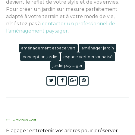
devient le reflet de votre style et de vos envies.
Pour créer un jardin sur mesure parfaitement
adapté à votre terrain et à votre mode de vie,
n’hésitez pas à
contacter un professionnel de
l’aménagement paysager
.
aménagement espace vert
aménager jardin
conception jardin
espace vert personnalisé
jardin paysager
Twitter
Facebook
Google+
Pinterest
Previous Post
Élagage : entretenir vos arbres pour préserver