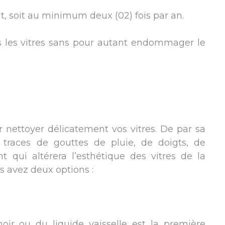
t, soit au minimum deux (02) fois par an.
es les vitres sans pour autant endommager le
r nettoyer délicatement vos vitres. De par sa
 traces de gouttes de pluie, de doigts, de
t qui altérera l’esthétique des vitres de la
us avez deux options :
r ou du liquide vaisselle est la première