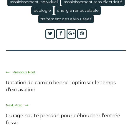
assainissement individuel
assainissement sans électricité
écologie
énergie renouvelable
traitement des eaux usées
Twitter
Facebook
Google+
Pinterest
Previous Post
Rotation de camion benne : optimiser le temps
d’excavation
Next Post
Curage haute pression pour déboucher l’entrée
fosse