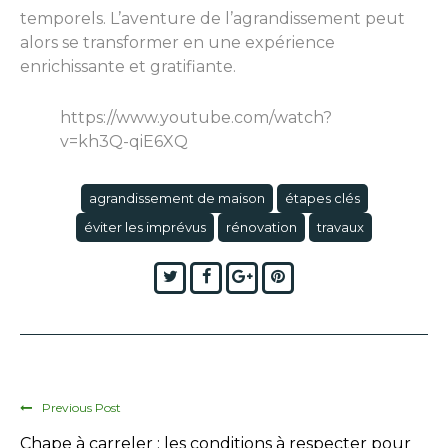
temporels. L’aventure de l’agrandissement peut
alors se transformer en une expérience
enrichissante et gratifiante.
https://www.youtube.com/watch?
v=kh3Q-qiE6XQ
agrandissement de maison
étapes clés
éviter les imprévus
rénovation
travaux
Twitter
Facebook
Google+
Pinterest
Previous Post
Chape à carreler : les conditions à respecter pour